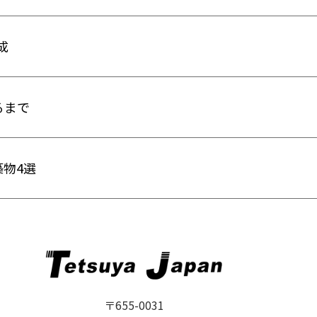
成
るまで
物4選
〒655-0031